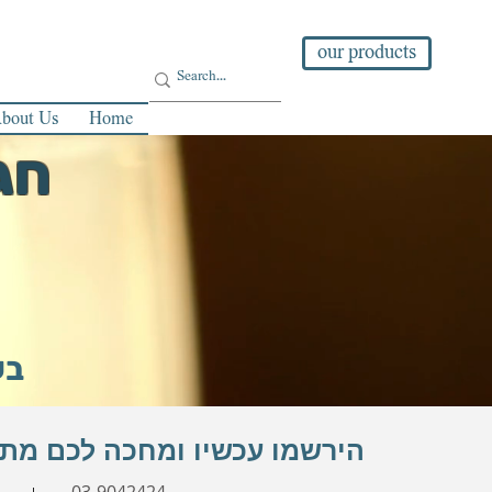
our products
bout Us
Home
חגיגו
ו
בע
הירשמו עכשיו ומחכה לכם מת