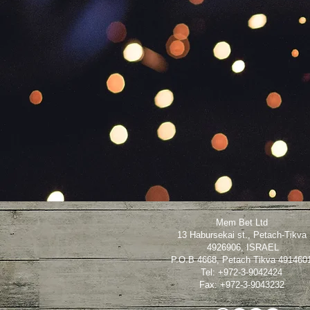
Mem Bet Ltd
13 Habursekai st., Petach-Tikva
4926906, ISRAEL
P.O.B 4668, Petach Tikva 491460
Tel: +972-3-9042424
Fax: +972-3-9043232