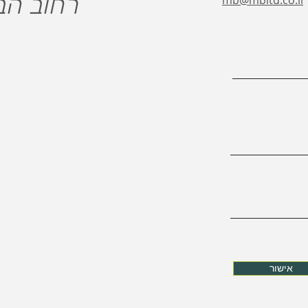
רחוב הבורסקאי
mb@mbltd.co.il
אישור